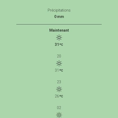
Précipitations
0 mm
Maintenant
31
20
31
23
26
02