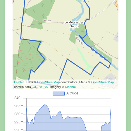
Leaflet
| Data ©
OpenStreetMap
contributors, Maps ©
OpenStreetMap
contributors,
CC-BY-SA
, Imagery ©
Mapbox