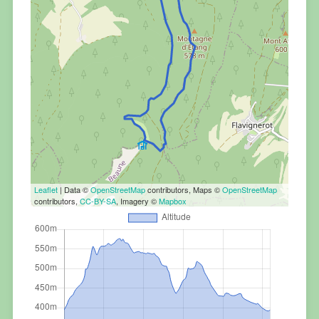
Leaflet
| Data ©
OpenStreetMap
contributors, Maps ©
OpenStreetMap
contributors,
CC-BY-SA
, Imagery ©
Mapbox