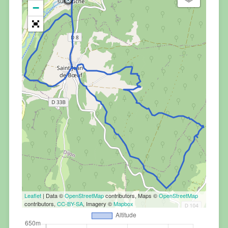
−
Leaflet
| Data ©
OpenStreetMap
contributors, Maps ©
OpenStreetMap
contributors,
CC-BY-SA
, Imagery ©
Mapbox