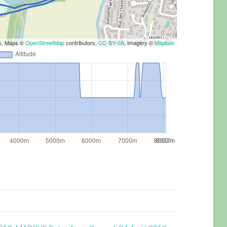
rs, Maps ©
OpenStreetMap
contributors,
CC-BY-SA
, Imagery ©
Mapbox