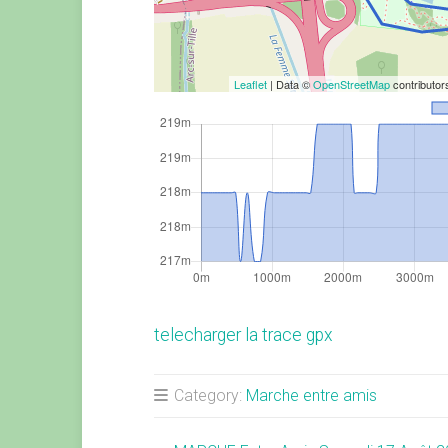
Leaflet
| Data ©
OpenStreetMap
contributo
telecharger la trace gpx
Category:
Marche entre amis