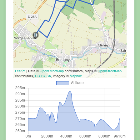
Leaflet
| Data ©
OpenStreetMap
contributors, Maps ©
OpenStreetMap
contributors,
CC-BY-SA
, Imagery ©
Mapbox