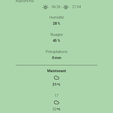
Aujourd'hui
06:26
-
21:04
Humidité
28 %
Nuages
45 %
Précipitations
0 mm
Maintenant
31
17
32