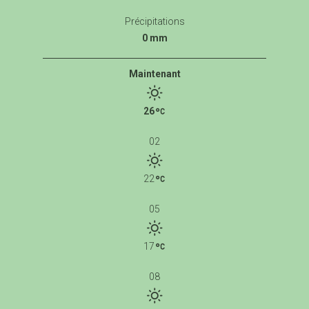
Précipitations
0 mm
Maintenant
26
02
22
05
17
08