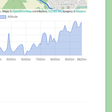
rs, Maps ©
OpenStreetMap
contributors,
CC-BY-SA
, Imagery ©
Mapbox