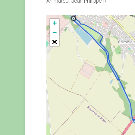
Animateur Jean Philippe R.
+
−