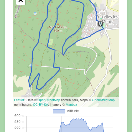
Leaflet
| Data ©
OpenStreetMap
contributors, Maps ©
OpenStreetMap
contributors,
CC-BY-SA
, Imagery ©
Mapbox