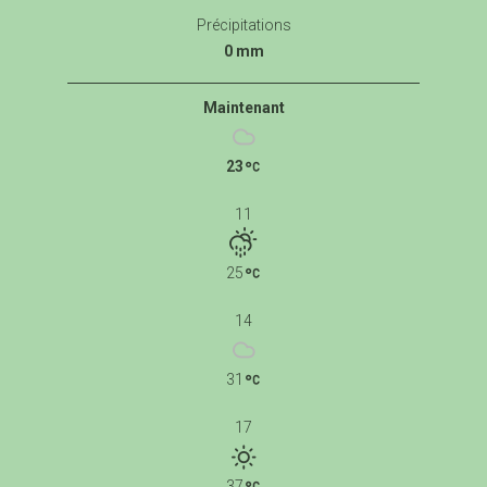
Précipitations
0 mm
Maintenant
23
11
25
14
31
17
37