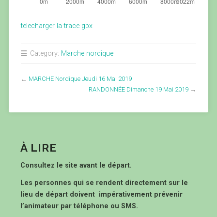
telecharger la trace gpx
Category:
Marche nordique
←
MARCHE Nordique Jeudi 16 Mai 2019
RANDONNÉE Dimanche 19 Mai 2019
→
À LIRE
Consultez le site avant le départ.
Les personnes qui se rendent directement sur le
lieu de départ doivent impérativement prévenir
l’animateur par téléphone ou SMS.