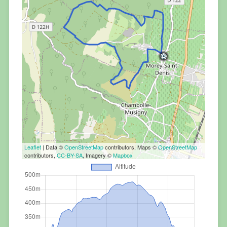
Leaflet
| Data ©
OpenStreetMap
contributors, Maps ©
OpenStreetMap
contributors,
CC-BY-SA
, Imagery ©
Mapbox