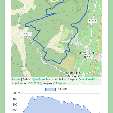
Leaflet
| Data ©
OpenStreetMap
contributors, Maps ©
OpenStreetMap
contributors,
CC-BY-SA
, Imagery ©
Mapbox