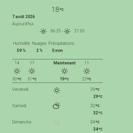
18
7 août 2026
Aujourd'hui
06:25
-
21:05
Humidité
Nuages
Précipitations
59 %
2 %
0 mm
14
17
Maintenant
11
30
31
19
23
Vendredi
29
29
Samedi
32
32
Dimanche
34
34