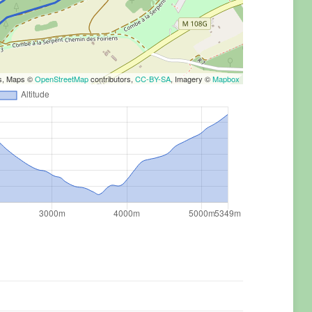
rs, Maps ©
OpenStreetMap
contributors,
CC-BY-SA
, Imagery ©
Mapbox