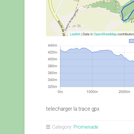
Leaflet
| Data ©
OpenStreetMap
contributo
telecharger la trace gpx
Category:
Promenade