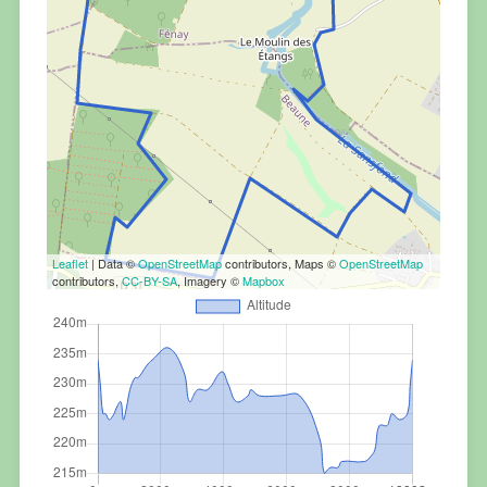
Leaflet
| Data ©
OpenStreetMap
contributors, Maps ©
OpenStreetMap
contributors,
CC-BY-SA
, Imagery ©
Mapbox