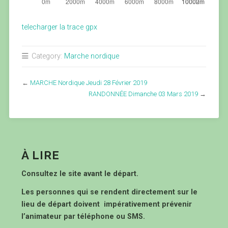
telecharger la trace gpx
Category:
Marche nordique
←
MARCHE Nordique Jeudi 28 Février 2019
RANDONNÉE Dimanche 03 Mars 2019
→
À LIRE
Consultez le site avant le départ.
Les personnes qui se rendent directement sur le
lieu de départ doivent impérativement prévenir
l’animateur par téléphone ou SMS.