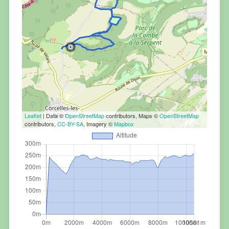
Leaflet
| Data ©
OpenStreetMap
contributors, Maps ©
OpenStreetMap
contributors,
CC-BY-SA
, Imagery ©
Mapbox