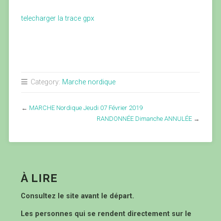
telecharger la trace gpx
Category:
Marche nordique
←
MARCHE Nordique Jeudi 07 Février 2019
RANDONNÉE Dimanche ANNULÉE
→
À LIRE
Consultez le site avant le départ.
Les personnes qui se rendent directement sur le