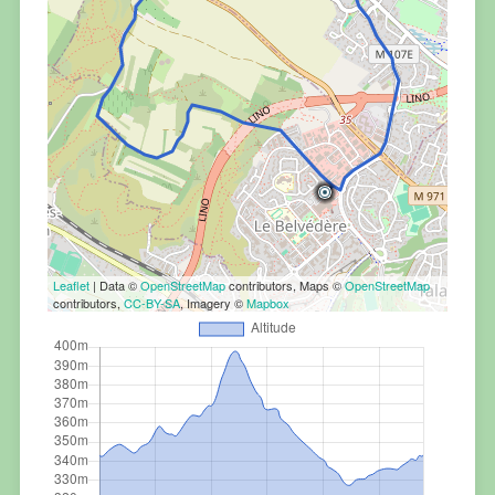
Leaflet
| Data ©
OpenStreetMap
contributors, Maps ©
OpenStreetMap
contributors,
CC-BY-SA
, Imagery ©
Mapbox