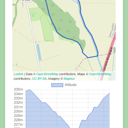
Leaflet
| Data ©
OpenStreetMap
contributors, Maps ©
OpenStreetMap
contributors,
CC-BY-SA
, Imagery ©
Mapbox