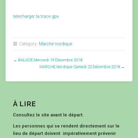
telecharger la trace gpx
Category:
Marche nordique
←
BALADE Mercredi 19 Décembre 2018
MARCHE Nordique Samedi 22 Décembre 2018
→
À LIRE
Consultez le site avant le départ.
Les personnes qui se rendent directement sur le
lieu de départ doivent impérativement prévenir