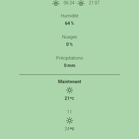
06:24
-
21:07
Humidité
64 %
Nuages
0 %
Précipitations
0 mm
Maintenant
21
11
24