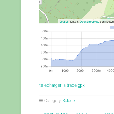
Leaflet
| Data ©
OpenStreetMap
contributo
telecharger la trace gpx
Category:
Balade