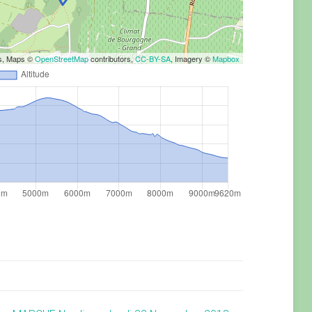
rs, Maps ©
OpenStreetMap
contributors,
CC-BY-SA
, Imagery ©
Mapbox