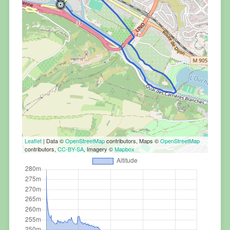
Leaflet
| Data ©
OpenStreetMap
contributors, Maps ©
OpenStreetMap
contributors,
CC-BY-SA
, Imagery ©
Mapbox