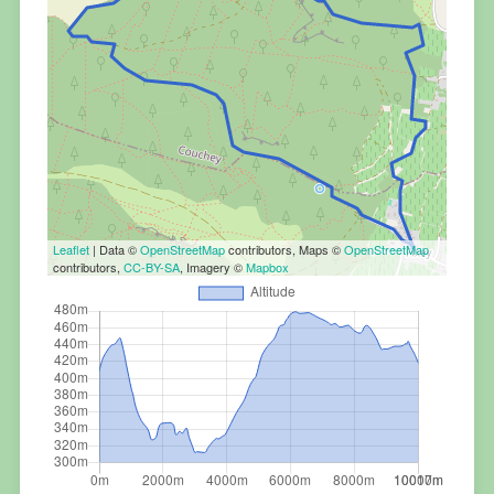
Leaflet
| Data ©
OpenStreetMap
contributors, Maps ©
OpenStreetMap
contributors,
CC-BY-SA
, Imagery ©
Mapbox