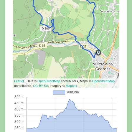
Leaflet
| Data ©
OpenStreetMap
contributors, Maps ©
OpenStreetMap
contributors,
CC-BY-SA
, Imagery ©
Mapbox