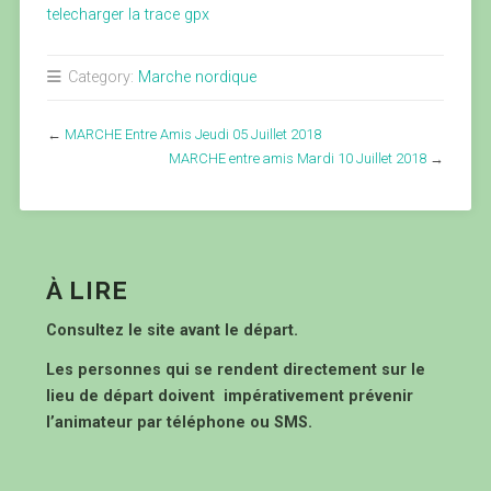
telecharger la trace gpx
Category:
Marche nordique
←
MARCHE Entre Amis Jeudi 05 Juillet 2018
MARCHE entre amis Mardi 10 Juillet 2018
→
À LIRE
Consultez le site avant le départ.
Les personnes qui se rendent directement sur le
lieu de départ doivent impérativement prévenir
l’animateur par téléphone ou SMS.