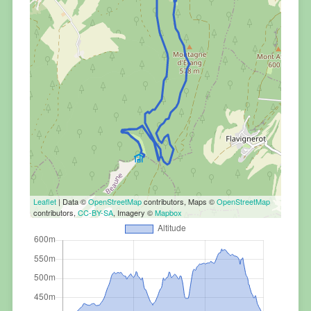
Leaflet
| Data ©
OpenStreetMap
contributors, Maps ©
OpenStreetMap
contributors,
CC-BY-SA
, Imagery ©
Mapbox