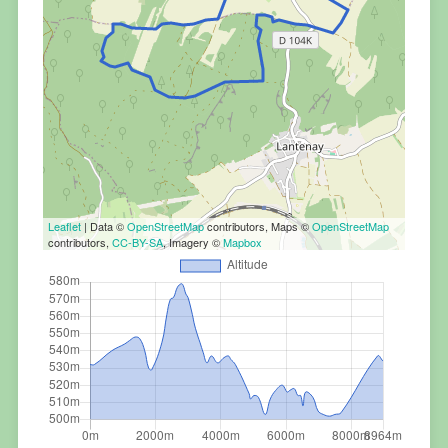
Leaflet
| Data ©
OpenStreetMap
contributors, Maps ©
OpenStreetMap
contributors,
CC-BY-SA
, Imagery ©
Mapbox