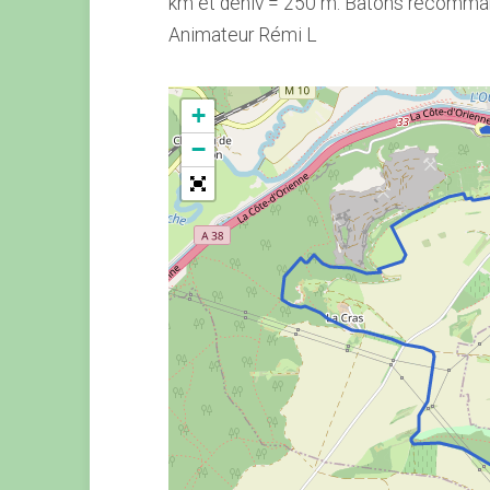
km et déniv = 250 m. Bâtons recomman
Animateur Rémi L
+
−