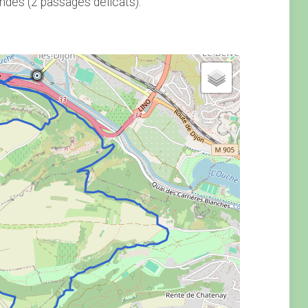
dés (2 passages délicats).