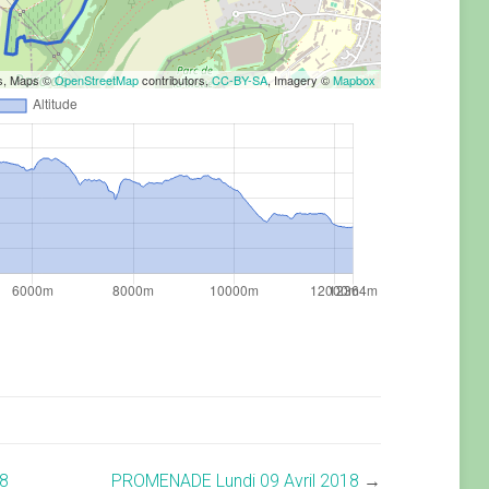
rs, Maps ©
OpenStreetMap
contributors,
CC-BY-SA
, Imagery ©
Mapbox
18
PROMENADE Lundi 09 Avril 2018
→