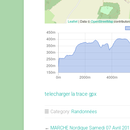
Leaflet
| Data ©
OpenStreetMap
contributo
telecharger la trace gpx
Category:
Randonnées
←
MARCHE Nordique Samedi 07 Avril 20