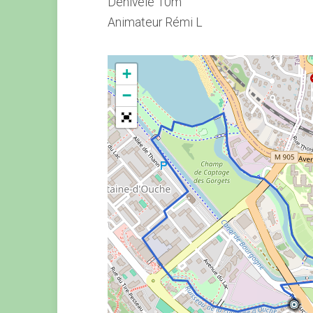
Dénivelé 10m
Animateur Rémi L
+
−