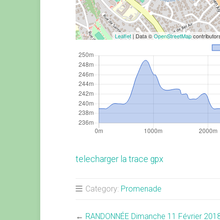
Leaflet
| Data ©
OpenStreetMap
contributo
telecharger la trace gpx
Category:
Promenade
←
RANDONNÉE Dimanche 11 Février 201