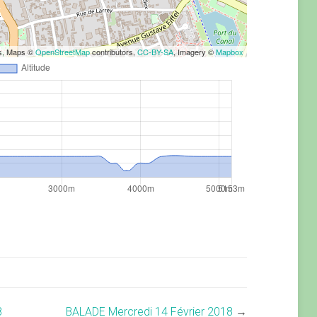
rs, Maps ©
OpenStreetMap
contributors,
CC-BY-SA
, Imagery ©
Mapbox
8
BALADE Mercredi 14 Février 2018
→