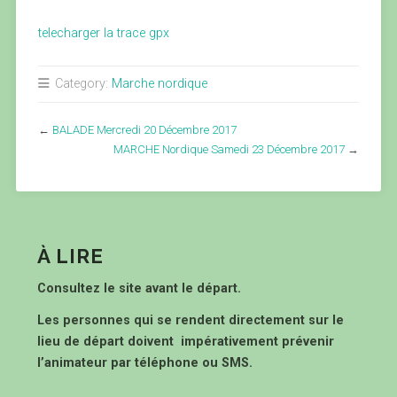
telecharger la trace gpx
Category:
Marche nordique
←
BALADE Mercredi 20 Décembre 2017
MARCHE Nordique Samedi 23 Décembre 2017
→
À LIRE
Consultez le site avant le départ.
Les personnes qui se rendent directement sur le
lieu de départ doivent impérativement prévenir
l’animateur par téléphone ou SMS.