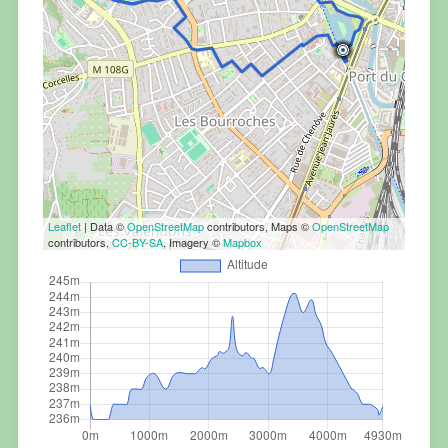
Leaflet
| Data ©
OpenStreetMap
contributors, Maps ©
OpenStreetMap
contributors,
CC-BY-SA
, Imagery ©
Mapbox