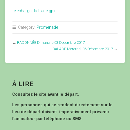
telecharger la trace gpx
Category:
Promenade
←
RADONNÉE Dimanche 03 Décembre 2017
BALADE Mercredi 06 Décembre 2017
→
À LIRE
Consultez le site avant le départ.
Les personnes qui se rendent directement sur le
lieu de départ doivent impérativement prévenir
l’animateur par téléphone ou SMS.