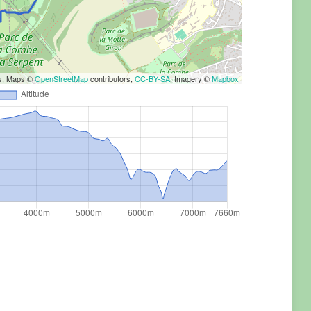
rs, Maps ©
OpenStreetMap
contributors,
CC-BY-SA
, Imagery ©
Mapbox