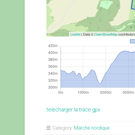
Leaflet
| Data ©
OpenStreetMap
contributo
telecharger la trace gpx
Category:
Marche nordique