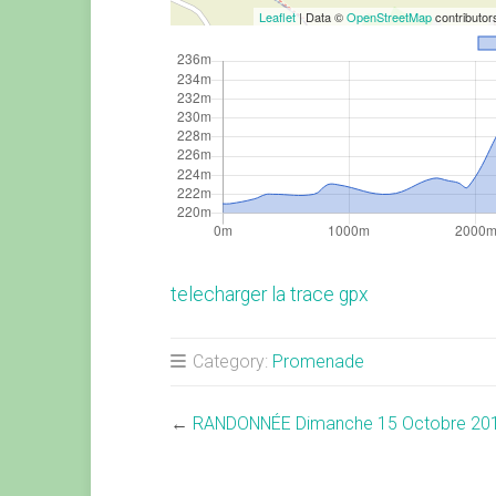
Leaflet
| Data ©
OpenStreetMap
contributo
telecharger la trace gpx
Category:
Promenade
←
RANDONNÉE Dimanche 15 Octobre 20