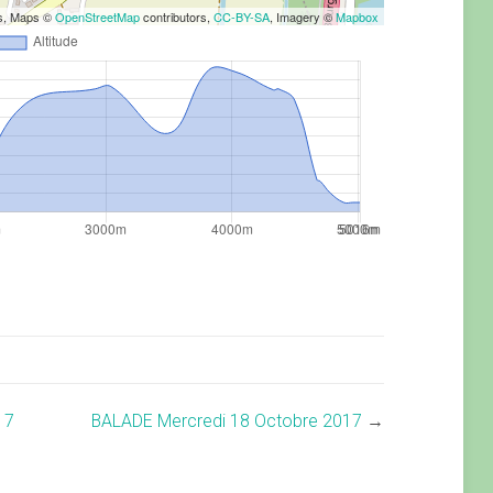
rs, Maps ©
OpenStreetMap
contributors,
CC-BY-SA
, Imagery ©
Mapbox
17
BALADE Mercredi 18 Octobre 2017
→