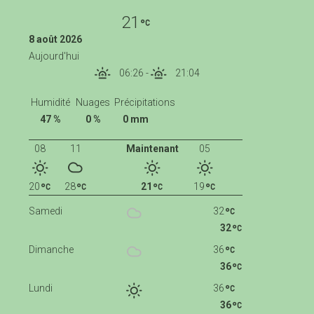
21
8 août 2026
Aujourd'hui
06:26
-
21:04
Humidité
Nuages
Précipitations
47 %
0 %
0 mm
08
11
Maintenant
05
20
28
21
19
Samedi
32
32
Dimanche
36
36
Lundi
36
36