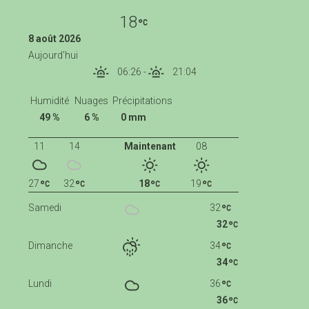
18
8 août 2026
Aujourd'hui
06:26
-
21:04
Humidité
Nuages
Précipitations
49 %
6 %
0 mm
11
14
Maintenant
08
27
32
18
19
Samedi
32
32
Dimanche
34
34
Lundi
36
36