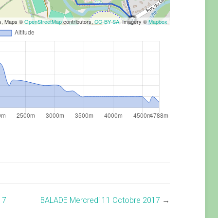
rs, Maps ©
OpenStreetMap
contributors,
CC-BY-SA
, Imagery ©
Mapbox
17
BALADE Mercredi 11 Octobre 2017
→