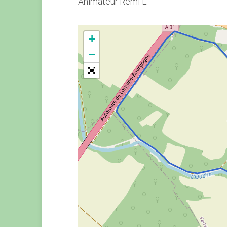
Animateur Rémi L
+
−