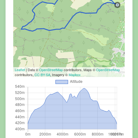
Leaflet
| Data ©
OpenStreetMap
contributors, Maps ©
OpenStreetMap
contributors,
CC-BY-SA
, Imagery ©
Mapbox