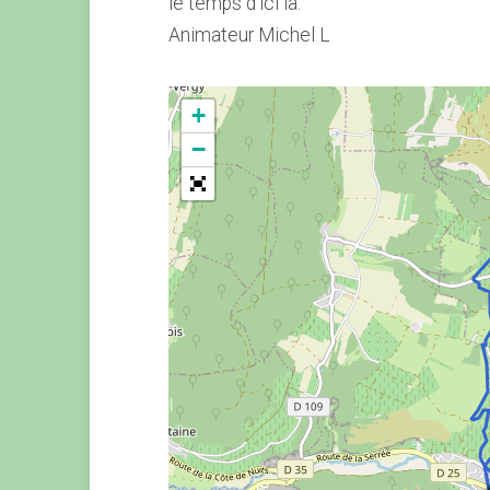
le temps d’ici là.
Animateur Michel L
+
−