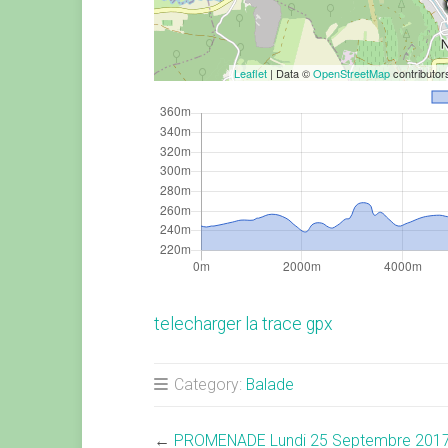
Leaflet
| Data ©
OpenStreetMap
contributo
telecharger la trace gpx
Category:
Balade
←
PROMENADE Lundi 25 Septembre 201