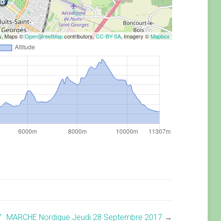
rs, Maps ©
OpenStreetMap
contributors,
CC-BY-SA
, Imagery ©
Mapbox
7
MARCHE Nordique Jeudi 28 Septembre 2017
→