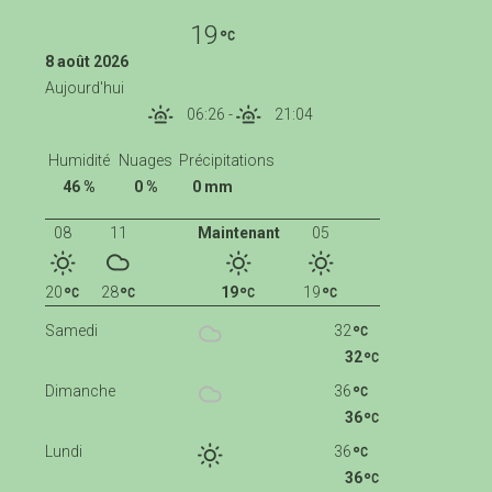
19
8 août 2026
Aujourd'hui
06:26
-
21:04
Humidité
Nuages
Précipitations
46 %
0 %
0 mm
08
11
Maintenant
05
20
28
19
19
Samedi
32
32
Dimanche
36
36
Lundi
36
36