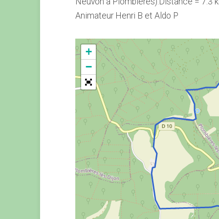
Neuvon à Plombières).Distance = 7.3 k
Animateur Henri B et Aldo P
+
−