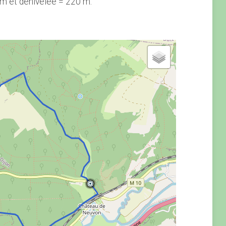
m et dénivelée = 220 m.