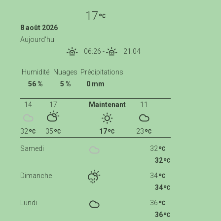
17
8 août 2026
Aujourd'hui
06:26
-
21:04
Humidité
Nuages
Précipitations
56 %
5 %
0 mm
14
17
Maintenant
11
32
35
17
23
Samedi
32
32
Dimanche
34
34
Lundi
36
36