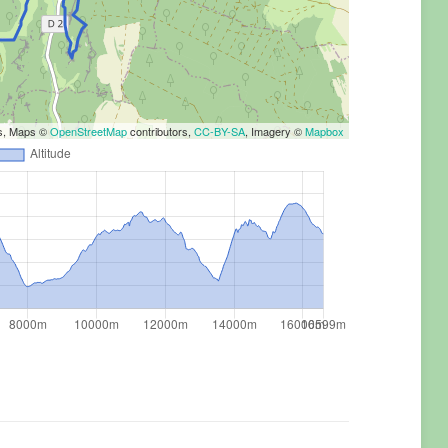
rs, Maps ©
OpenStreetMap
contributors,
CC-BY-SA
, Imagery ©
Mapbox