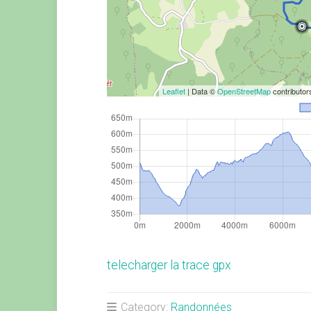
Leaflet
| Data ©
OpenStreetMap
contributo
telecharger la trace gpx
Category:
Randonnées