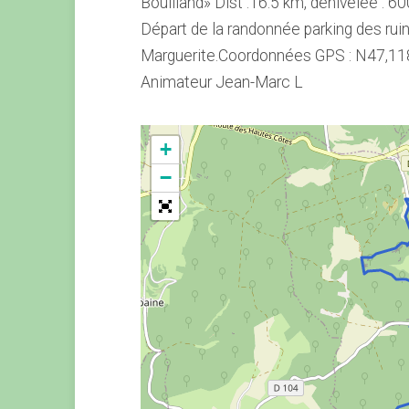
Bouilland» Dist :16.5 km, dénivelée : 60
Départ de la randonnée parking des rui
Marguerite.Coordonnées GPS : N47,11
Animateur Jean-Marc L
+
−