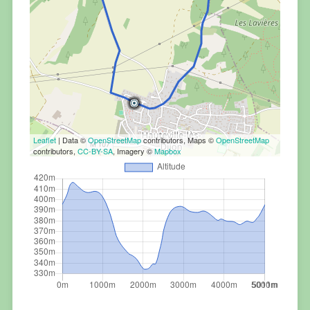
Leaflet
| Data ©
OpenStreetMap
contributors, Maps ©
OpenStreetMap
contributors,
CC-BY-SA
, Imagery ©
Mapbox