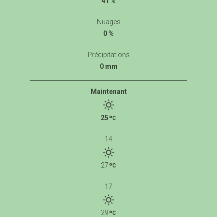
41 %
Nuages
0 %
Précipitations
0 mm
Maintenant
25
14
27
17
29