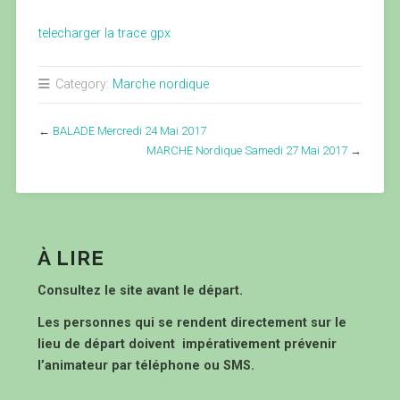
telecharger la trace gpx
Category:
Marche nordique
←
BALADE Mercredi 24 Mai 2017
MARCHE Nordique Samedi 27 Mai 2017
→
À LIRE
Consultez le site avant le départ.
Les personnes qui se rendent directement sur le
lieu de départ doivent impérativement prévenir
l’animateur par téléphone ou SMS.