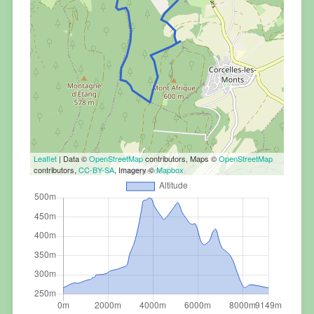
Leaflet
| Data ©
OpenStreetMap
contributors, Maps ©
OpenStreetMap
contributors,
CC-BY-SA
, Imagery ©
Mapbox