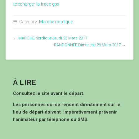
telecharger la trace gpx
Category:
Marche nordique
←
MARCHE Nordique Jeudi 23 Mars 2017
RANDONNÉE Dimanche 26 Mars 2017
→
À LIRE
Consultez le site avant le départ.
Les personnes qui se rendent directement sur le
lieu de départ doivent impérativement prévenir
l’animateur par téléphone ou SMS.