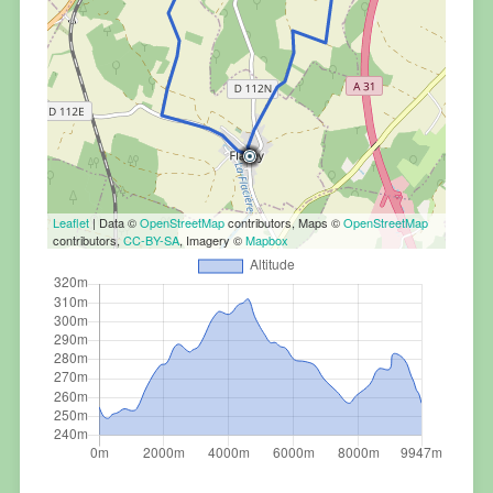
Leaflet
| Data ©
OpenStreetMap
contributors, Maps ©
OpenStreetMap
contributors,
CC-BY-SA
, Imagery ©
Mapbox