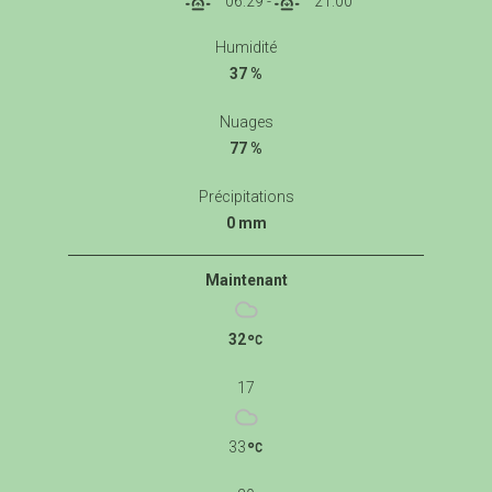
06:29
-
21:00
Humidité
37 %
Nuages
77 %
Précipitations
0 mm
Maintenant
32
17
33